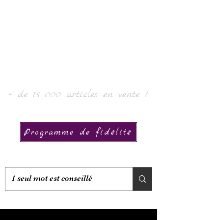
로르 아트 & 컬렉션
+ de 15 000 articles en vente !
Programme de fidélité