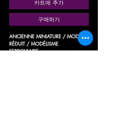
카트에 추가
구매하기
ANCIENNE MINIATURE / MODÈLE
RÉDUIT / MODÉLISME
FERROVIAIRE
MARQUE: FRANCE TRAINS
RÉFÉRENCE N° 224K
VOITURE VOYAGEUR PASSAGER
GRANDES LIGNES
A RIVETS
MIXTE
3e CLASSE A 5 COMPARTIMENTS
/ FOURGON A BAGAGES
TYPE OCEM
A FLANCS LISSE
DE LA SOCIÉTÉ NATIONALE DES