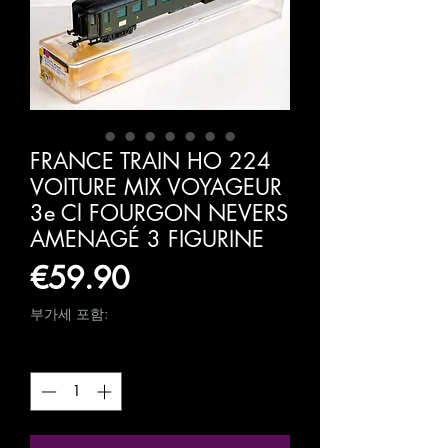
FRANCE TRAIN HO 224
VOITURE MIX VOYAGEUR
3e Cl FOURGON NEVERS
AMENAGÉ 3 FIGURINE
가
€59.90
격
부가세 포함:
수량
*