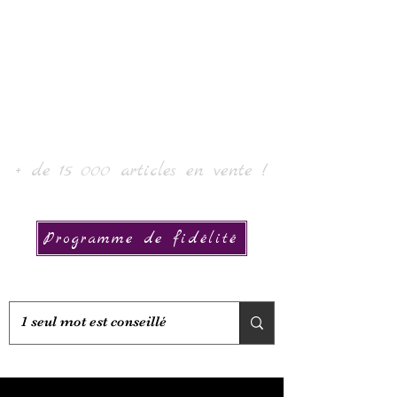
로르 아트 & 컬렉션
+ de 15 000 articles en vente !
Programme de fidélité