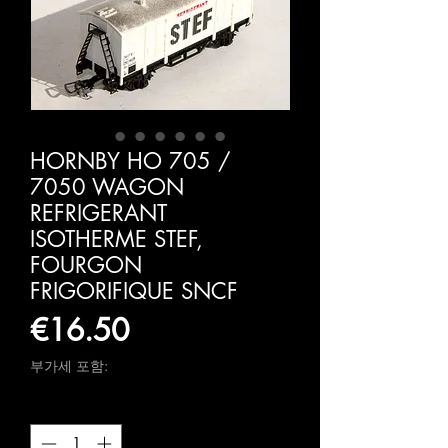
HORNBY HO 705 /
7050 WAGON
REFRIGERANT
ISOTHERME STEF,
FOURGON
FRIGORIFIQUE SNCF
가
€16.50
격
부가세 포함:
수량
*