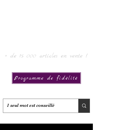
로르 아트 & 컬렉션
+ de 15 000 articles en vente !
Programme de fidélité