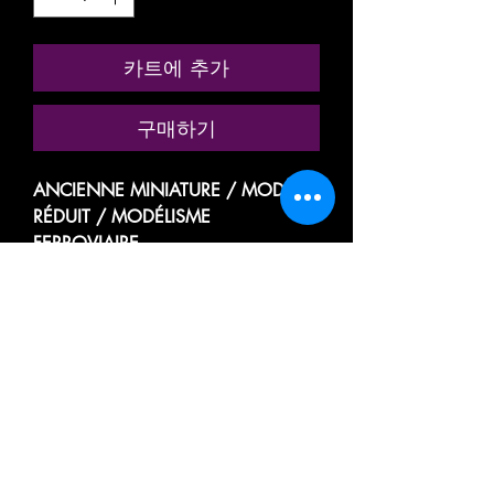
카트에 추가
구매하기
ANCIENNE MINIATURE / MODÈLE
RÉDUIT / MODÉLISME
FERROVIAIRE
MARQUE: HORNBY MECCANO
WAGON PLATEFORME, PLAT A
RANCHERS AVEC CHAINETTE
AVEC SON CHARGEMENT DE
MARCHANDISE: RONDINS,
GRUMES DE BOIS, TRONC
D'ARBRE
WAGON SPÉCIAL POUR LE
TRANSPORT DE MARCHANDISE