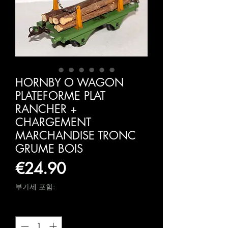
HORNBY O WAGON
PLATEFORME PLAT
RANCHER +
CHARGEMENT
MARCHANDISE TRONC
GRUME BOIS
가
€24.90
격
부가세 포함:
수량
*