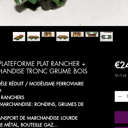
€2
ATEFORME PLAT RANCHER +
ANDISE TRONC GRUME BOIS
부가세 
LE RÉDUIT / MODÉLISME FERROVIAIRE
수량
*
O
A RANCHERS
MARCHANDISE: RONDINS, GRUMES DE
ANSPORT DE MARCHANDISE LOURDE
 MÉTAL, BOUTEILLE GAZ...