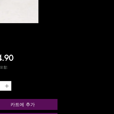
가
4.90
격
포함:
카트에 추가