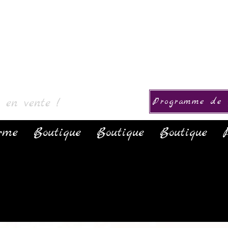
& 컬렉션
s en vente !
Programme de f
rme
Boutique
Boutique
Boutique