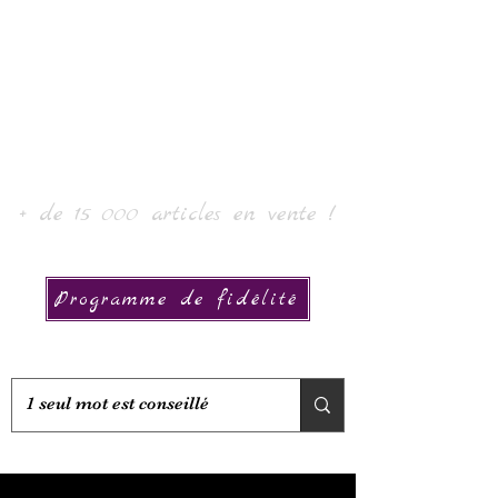
로르 아트 & 컬렉션
+ de 15 000 articles en vente !
Programme de fidélité