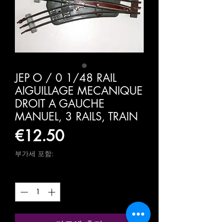
JEP O / 0 1/48 RAIL
AIGUILLAGE MECANIQUE
DROIT A GAUCHE
MANUEL, 3 RAILS, TRAIN
가
€12.50
격
부가세 포함:
수량
*