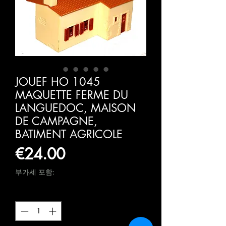
JOUEF HO 1045
MAQUETTE FERME DU
LANGUEDOC, MAISON
DE CAMPAGNE,
BATIMENT AGRICOLE
가
€24.00
격
부가세 포함:
수량
*