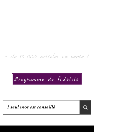
로르 아트 & 컬렉션
+ de 15 000 articles en vente !
Programme de fidélité