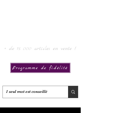
로르 아트 & 컬렉션
+ de 15 000 articles en vente !
Programme de fidélité