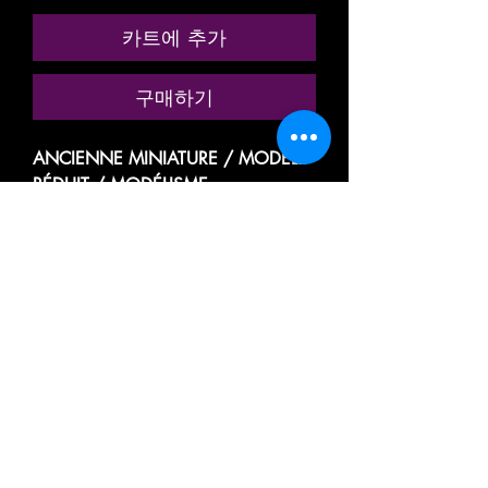
카트에 추가
구매하기
ANCIENNE MINIATURE / MODÈLE
RÉDUIT / MODÉLISME
FERROVIAIRE
MARQUE: LIMA MICROMODEL
RÉFÉRENCE N° 306
VOITURE VOYAGEUR, PASSAGER,
TOURISME
MIXTE
1ere ET 2eme CLASSE
TYPE MK 1 CK / MARK 1
DES CHEMINS DE FER ANGLAIS
BRITISH RAILWAYS - BR
15865