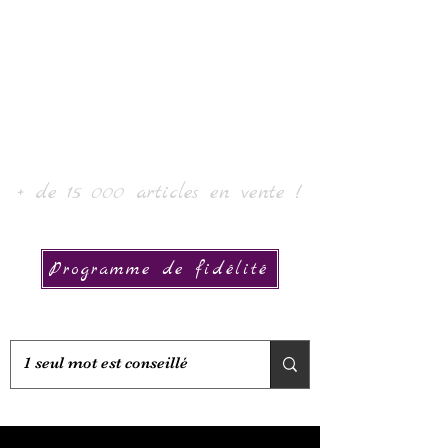
로르 아트 & 컬렉션
+ de 15 000 articles en vente !
Programme de fidélité