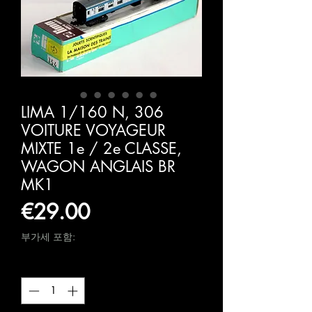
LIMA 1/160 N, 306
VOITURE VOYAGEUR
MIXTE 1e / 2e CLASSE,
WAGON ANGLAIS BR
MK1
가
€29.00
격
부가세 포함:
수량
*