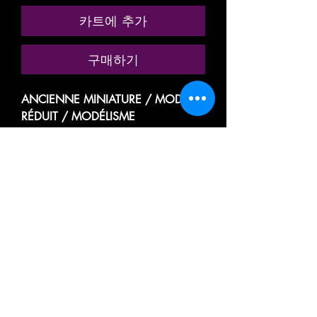
카트에 추가
구매하기
ANCIENNE MINIATURE / MODÈLE
RÉDUIT / MODÉLISME
FERROVIAIRE
MARQUE: LIMA MODELS
RÉFÉRENCE N° 9116
VOITURE VOYAGEUR, PASSAGER,
TOURISME
A 9 COMPARTIMENTS
1e CLASSE
TEE: TRANS EUROP EXPRESS
HELVETIA
TYPE Af 4üm
DES CHEMINS DE FER ALLEMAND