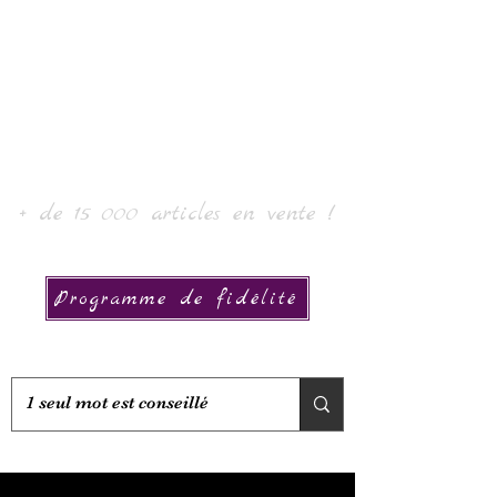
로르 아트 & 컬렉션
+ de 15 000 articles en vente !
Programme de fidélité