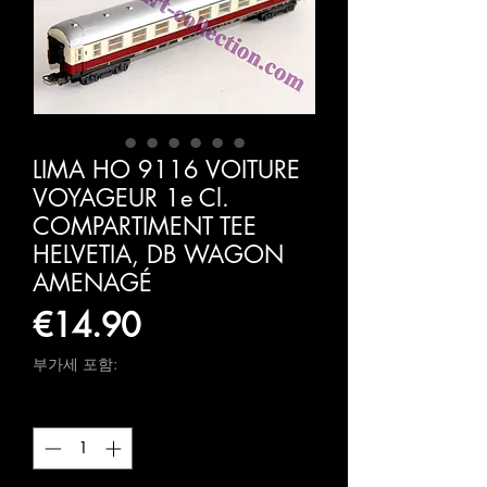
LIMA HO 9116 VOITURE
VOYAGEUR 1e Cl.
COMPARTIMENT TEE
HELVETIA, DB WAGON
AMENAGÉ
가
€14.90
격
부가세 포함:
수량
*