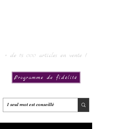
로르 아트 & 컬렉션
+ de 15 000 articles en vente !
Programme de fidélité