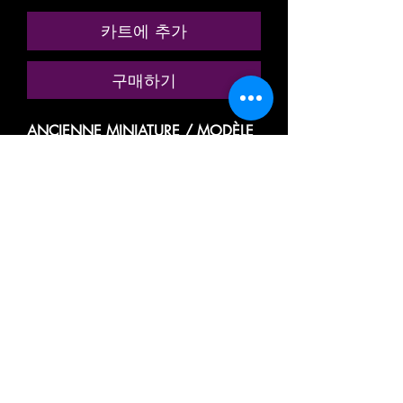
카트에 추가
구매하기
ANCIENNE MINIATURE / MODÈLE
RÉDUIT / MODÉLISME
FERROVIAIRE
MARQUE: MKD
RÉFÉRENCE N° 628
MAISON DU NOTAIRE ( MODÈLE
PEU COURANT)
MAISON AVEC UN ÉTAGE, UN
BALCON TERRASSE, A 2 FAÇADES
VILLA, RÉSIDENCE, HABITATION
RÉSIDENTIELLE MITOYENNE
DIORAMA / DÉCOR / PAYSAGE
POUR CIRCUIT DE TRAIN