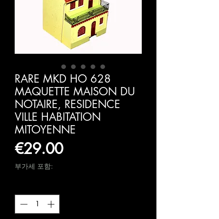
RARE MKD HO 628
MAQUETTE MAISON DU
NOTAIRE, RESIDENCE
VILLE HABITATION
MITOYENNE
가
€29.00
격
부가세 포함:
수량
*