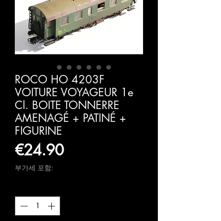
ROCO HO 4203F
VOITURE VOYAGEUR 1e
Cl. BOITE TONNERRE
AMENAGÉ + PATINÉ +
FIGURINE
가
€24.90
격
부가세 포함:
수량
*