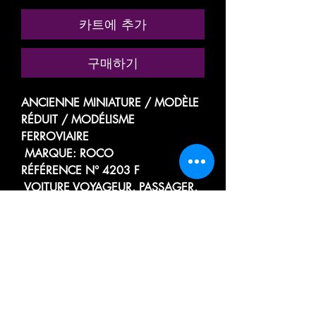
카트에 추가
구매하기
ANCIENNE MINIATURE / MODÈLE
RÉDUIT / MODÉLISME
FERROVIAIRE
MARQUE: ROCO
RÉFÉRENCE N° 4203 F
VOITURE VOYAGEUR, PASSAGER,
TOURISME
BOITE A TONNERRE
TROMBLON
1ere CLASSE
A 2 COMPARTIMENTS FUMEURS /
NON FUMEURS
SOCIÉTÉ NATIONALE DES