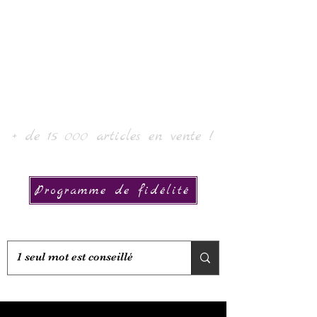
로르 아트 & 컬렉션
+ de 15 000 articles en vente !
Programme de fidélité