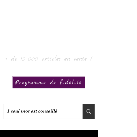
로르 아트 & 컬렉션
+ de 15 000 articles en vente !
Programme de fidélité