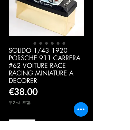
SOLIDO 1/43 1920
PORSCHE 911 CARRERA
#62 VOITURE RACE
RACING MINIATURE A
DECORER
가
€38.00
격
부가세 포함:
수량
*