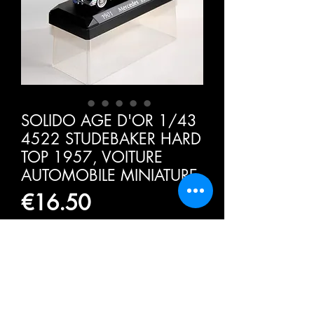
SOLIDO AGE D'OR 1/43
4522 STUDEBAKER HARD
TOP 1957, VOITURE
AUTOMOBILE MINIATURE
가
€16.50
격
부가세 포함:
수량
*