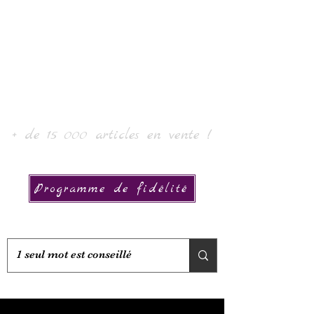
로르 아트 & 컬렉션
+ de 15 000 articles en vente !
Programme de fidélité