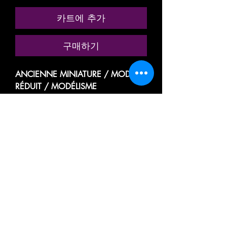
카트에 추가
구매하기
ANCIENNE MINIATURE / MODÈLE
RÉDUIT / MODÉLISME
FERROVIAIRE
MARQUE: TRAM
RÉFÉRENCE N° 2101
VOITURE VOYAGEUR PASSAGER
TOURISME A RIVETS
1ere CLASSE
A 8 COMPARTIMENTS
TYPE OCEM RA
DE LA SOCIÉTÉ NATIONALE DES
CHEMINS DE FER FRANÇAIS
SNCF A8 myfi