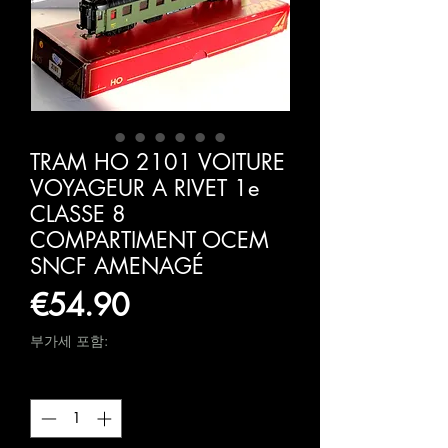
TRAM HO 2101 VOITURE
VOYAGEUR A RIVET 1e
CLASSE 8
COMPARTIMENT OCEM
SNCF AMENAGÉ
가
€54.90
격
부가세 포함:
수량
*