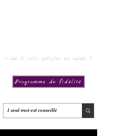
로르 아트 & 컬렉션
+ de 15 000 articles en vente !
Programme de fidélité