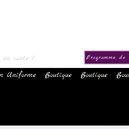
& Collectie
s en vente !
Programme de f
on Uniforme
Boutique
Boutique
Bou