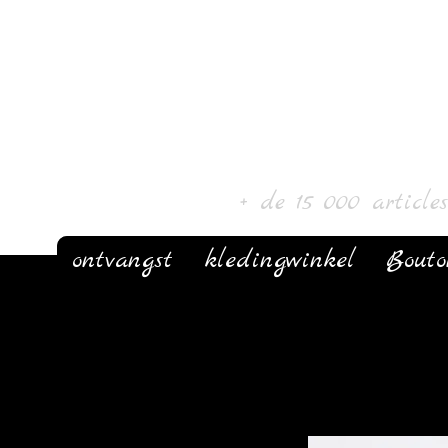
Laur' Kunst 
+ de 15 000 article
ontvangst
kledingwinkel
Bout