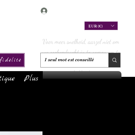
Connexion
EUR (€)
Voor meer snelheid, aarzel niet om
uw zoekopdracht in te voeren om te
idélité
controleren of we deze op voorraad
hebben!
tique
Plus