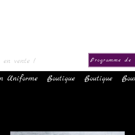
& Collectie
s en vente !
Programme de f
on Uniforme
Boutique
Boutique
Bou