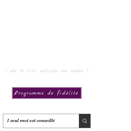
Laur' Kunst &
Collectie
+ de 15 000 articles en vente !
Programme de fidélité