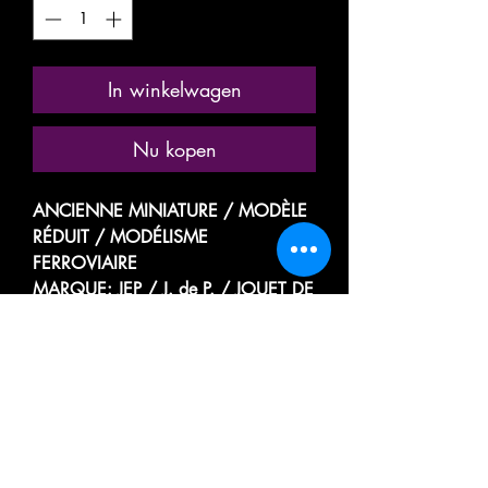
In winkelwagen
Nu kopen
ANCIENNE MINIATURE / MODÈLE
RÉDUIT / MODÉLISME
FERROVIAIRE
MARQUE: JEP / J. de P. / JOUET DE
PARIS
RÉFÉRENCE N° 4761 -P ( MODÈLE
TRÈS PEU COURANT )
WAGON POSTES ET TÉLÉGRAPHES
FOURGON POSTAL
TRANSPORT DE COURRIER, LETTRE
PARIS TOURS