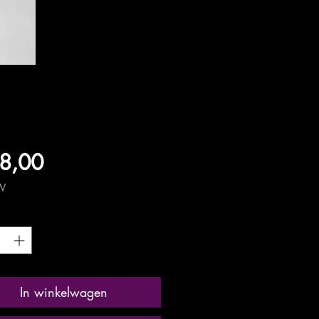
Prijs
8,00
TW
*
In winkelwagen