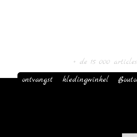
Laur' Kunst 
+ de 15 000 article
ontvangst
kledingwinkel
Bout