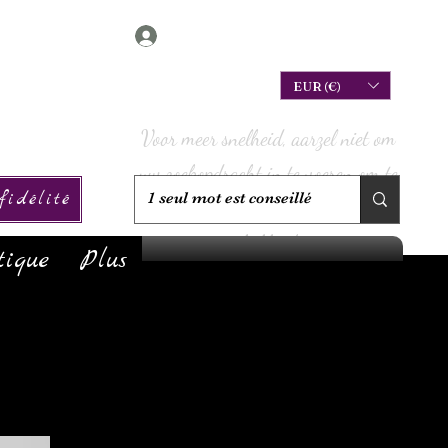
Connexion
EUR (€)
Voor meer snelheid, aarzel niet om
uw zoekopdracht in te voeren om te
idélité
controleren of we deze op voorraad
hebben!
tique
Plus