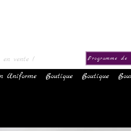
& Collectie
s en vente !
Programme de f
on Uniforme
Boutique
Boutique
Bou