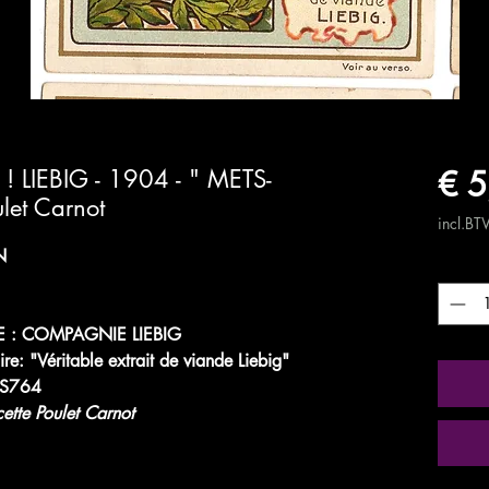
€ 5
 LIEBIG - 1904 - " METS-
ulet Carnot
incl.B
N
Aantal
 : COMPAGNIE LIEBIG
ire: "Véritable extrait de viande Liebig"
 S764
ette Poulet Carnot