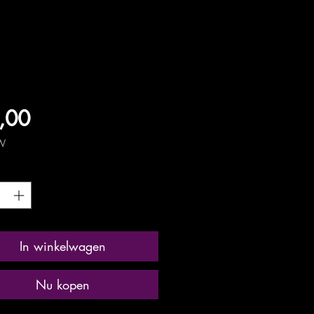
Prijs
,00
TW
*
In winkelwagen
Nu kopen