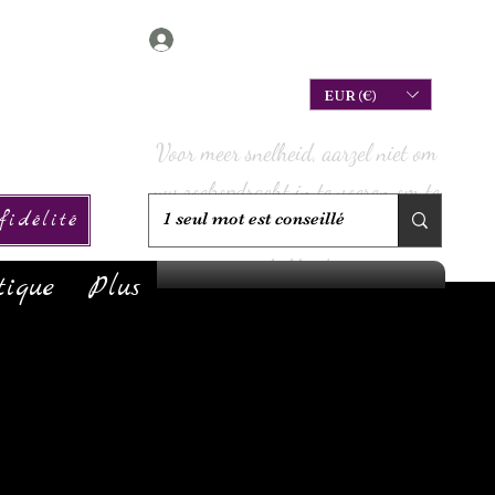
Connexion
EUR (€)
Voor meer snelheid, aarzel niet om
uw zoekopdracht in te voeren om te
idélité
controleren of we deze op voorraad
hebben!
tique
Plus