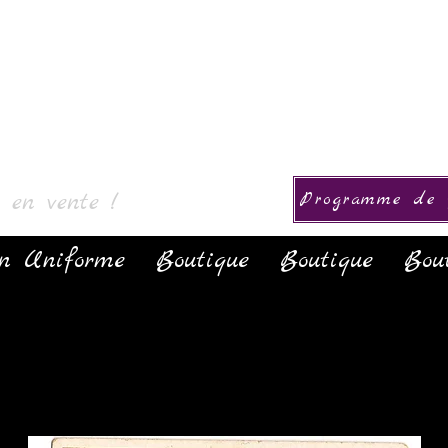
& Collectie
s en vente !
Programme de f
on Uniforme
Boutique
Boutique
Bou