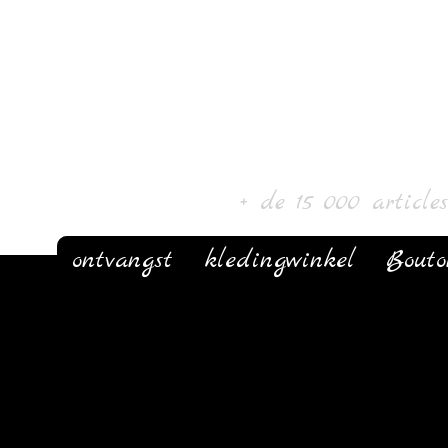
Laur' Kunst 
+ de 15 000 article
ontvangst
kledingwinkel
Bout