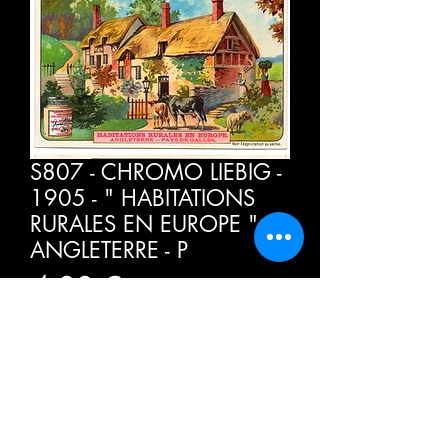
S807 - CHROMO LIEBIG -
1905 - " HABITATIONS
RURALES EN EUROPE " :
ANGLETERRE - P
Cena
4,00 €
PTU w tym
Sztuk
*