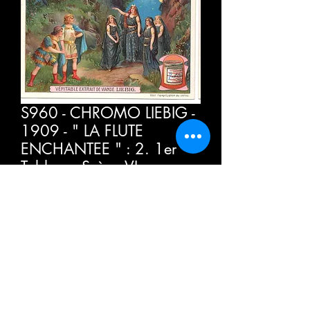
S960 - CHROMO LIEBIG -
1909 - " LA FLUTE
ENCHANTEE " : 2. 1er
Tableau, Scène VI
Cena
4,00 €
PTU w tym
Sztuk
*